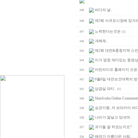
바다의 날..
349
제5회 서귀포시장배 장거
348
노력한다는것은
347
[1]
개해제..
346
제2회 대전&충청지역 스킨
345
이거 엄청 재미있는 동영
344
마린라이프 홈페이지 오픈 
343
6월6일 대전보건대학의 방
342
삼겹살 파티..
341
[1]
SkinScuba Online C
340
승균이형..저 보라카이 바
339
나비가 잘날고 있네여..
338
귀가들 잘 하셨는지요?
337
배려가 아름다운 사람..
336