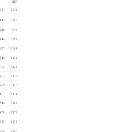
5/24
5072
9/13
5086
6/18
5090
5/16
5090
5/27
5095
6/10
5112
7/03
5133
6/07
5146
5/29
5147
8/31
5154
7/16
5162
9/06
5171
5/23
5173
5/08
5207