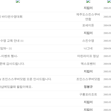
지킴이
2005/0
제주도스킨스쿠버
리 바다핀수영대회
2005/0
연합
포세이돈
2004/0
지킴이
2005/0
수영 교육 안내
스킨수영
[1]
2005/0
상임돠~
나그네
[1]
2004/0
-이벤트 행사-
마린라이프 영상
2005/0
문에 감사드립니다.
엑스포쎈터
2004/0
지킴이
2005/0
ommunity 조인스스쿠버닷컴 오픈 인사드립니다.
조인스스쿠버닷컴
2005/0
다샵에있을때 필립이예요..
정봉규
2005/0
구룡포리조트
2005/0
지킴이
2005/0
지킴이
2005/0