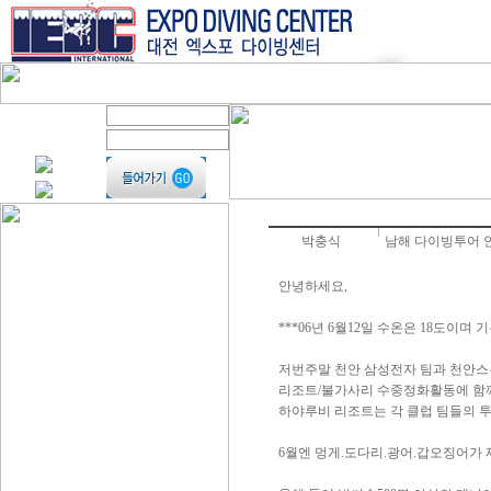
박충식
남해 다이빙투어 
안녕하세요,
***06년 6월12일 수온은 18도이
저번주말 천안 삼성전자 팀과 천안
리조트/불가사리 수중정화활동에 함
하야루비 리조트는 각 클럽 팀들의 
6월엔 멍게.도다리.광어.갑오징어가