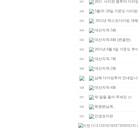
2011. 사이판 팸투어 다이
347
5월19~20일 거문도 다이
346
2012년 엑스포다이빙 개
345
대선자객-5화
344
대선자객-8화 (완결편)
343
2011년 8월 6일 거문도 투
342
대선자객-7화
341
대선자객-2화
340
남해 다이빙투어 안내입니
대선자객-4화
338
제 말을 들어 주세요
337
[2]
회원분님께...
336
인생표지판
335
[1]
2
[3]
[4]
[5]
[6]
[7]
[8]
[9]
[10]
..