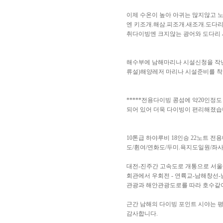
이제 수온이 높아 아귀는 많지않고 노
엔 키조개.해삼.피조개.새조개.도다
취다이빙엔 크지않는 광어와 도다리 
해수부에 남해마리나 시설신청을 작년 완
류설)해양레저 마리나 시설준비를 착
*****전용다이빙 콩섬에 약20인정
되어 있어 더욱 다이빙이 편리해졌습니다
10톤급 하야루비 18인승 22노트 전
도/휜여/연화도/두미.욕지도일원/좌사
대전-진주간 고속도로 개통으로 서울에서
회관에서 우회전 - 연륙교-남해창선-
관광과 해안관광도로를 따라 호수같이
근간 남해의 다이빙 포인트 시야는 평
감사합니다.