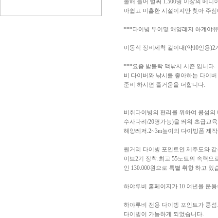
올해 들어 벌써 1.500명 이상의 
아쉽고 미흡한 시설이지만 찾아 주심
***다이빙 투어및 해양레저 하계야유회
이동식 장비세척 걸이대(약10인용)
***요즘 밤볼락 맥낚시 시즌 입니다.
비 다이버와 낚시를 좋아하는 다이버
준비 하시면 즐거움을 더합니다.
비취다이빙의 편리를 위하여 콩섬의 다
수사다리/20명가능)을 띄워 초급교
해양레저.2~3m높이의 다이빙폼 제
원거리 다이빙 포인트인 제주도와 같은
이브2기 장착.최고 55노트의 속력으
인 130.000원으로 특별 취항 하고
하야루비 홈페이지가 10 여년을 운
하야루비 전용 다이빙 포인트가 콩섬외
다이빙이 가능하게 되었습니다.