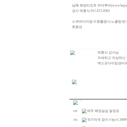
남해 해양리조트 하야루비(www.hayaruby
강사 박충식 011-872-8301
스쿠버다이빙/수중촬영/스노클링/핀
취펜션
박충식 강사님
자세하고 자상하신 
엑스포다이빙센타와 
제주 해양실습 일정표
349
국가자격 잠수기능사 2009
348