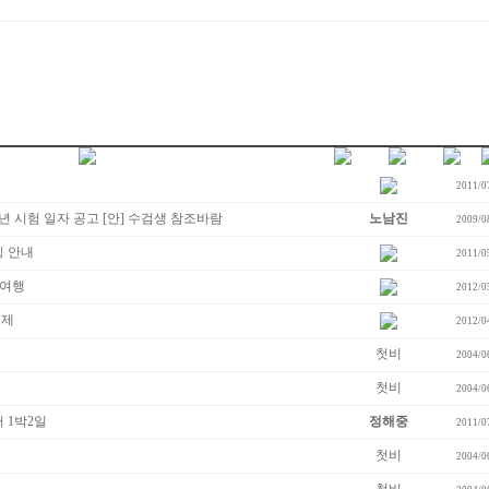
2011/0
년 시험 일자 공고 [안] 수검생 참조바람
노남진
2009/0
빙 안내
2011/0
빙여행
2012/0
해제
2012/0
첫비
2004/0
첫비
2004/0
어 1박2일
정해중
2011/0
첫비
2004/0