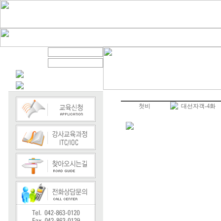
첫비
대선자객-4화