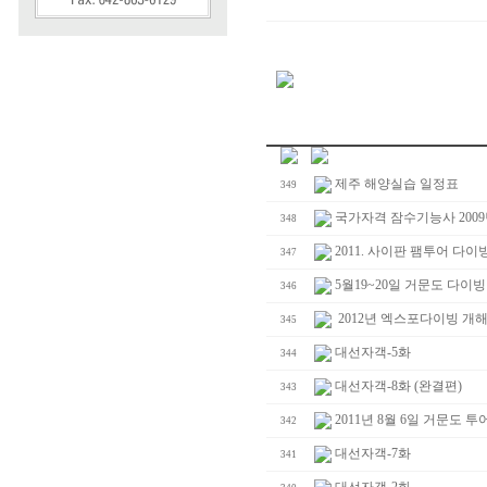
제주 해양실습 일정표
349
국가자격 잠수기능사 2009
348
2011. 사이판 팸투어 다이
347
5월19~20일 거문도 다이
346
2012년 엑스포다이빙 개
345
대선자객-5화
344
대선자객-8화 (완결편)
343
2011년 8월 6일 거문도 투
342
대선자객-7화
341