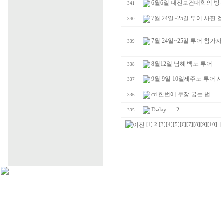
6월6일 대전보건대학의 방
341
7월 24일~25일 투어 사진
340
7월 24일~25일 투어 참가
339
8월12일 남해 백도 투어
338
9월 9일 10일제주도 투어
337
cd 한번에 두장 굽는 법
336
D-day.......2
335
[1]
2
[3]
[4]
[5]
[6]
[7]
[8]
[9]
[10]
..