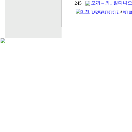
오끼나와.. 잘다녀오
245
[1]
[2]
[3]
[4]
[5]
[6]
[7]
8
[9]
[10