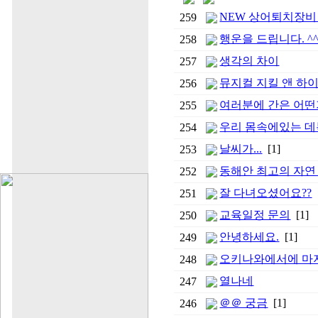
NEW 상어퇴치장비
259
행운을 드립니다. ^
258
생각의 차이
257
뮤지컬 지킬 앤 하이
256
여러분에 간은 어떤
255
우리 몸속에있는 데
254
날씨가...
[1]
253
동해안 최고의 자연
252
잘 다녀오셨어요??
251
교육일정 문의
[1]
250
안녕하세요.
[1]
249
오키나와에서에 마지
248
열나네
247
＠＠ 궁금
[1]
246