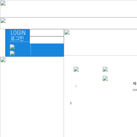
제
1
zz
1