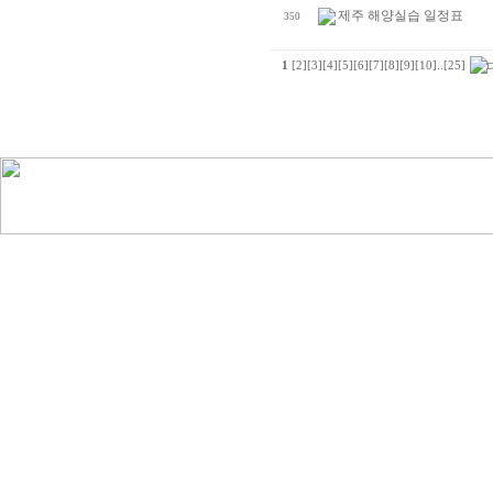
제주 해양실습 일정표
350
1
[2]
[3]
[4]
[5]
[6]
[7]
[8]
[9]
[10]
..
[25]