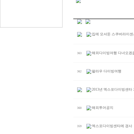
집에 모셔둔 스쿠버라이센
해외다이빙여행 다녀오겠
363
팔라우 다이빙여행
362
2013년 엑스포다이빙센타
해외투어공지
360
엑스포다이빙센타에 경사
359