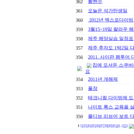
황현수
362
오늘은 석가탄생일
361
2012년 엑스포다이빙
360
3월15~19일 팔라우
359
제주 해양실습 일정표
358
제주 추자도 1박2일
357
2011. 사이판 팸투어
356
집에 모셔둔 스쿠버
요
2011년 개해제
354
풀장
353
테크니컬 다이빙에 도
352
나이트 록스 교육을 실
351
몰디브 리브어 보트 
350
1
[2]
[3]
[4]
[5]
[6]
[7]
[8]
[9]
[10]
..
[25]