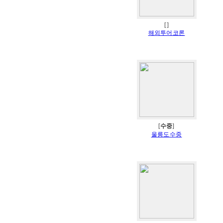
[
]
해외투어 코론
[
수중
]
울릉도 수중