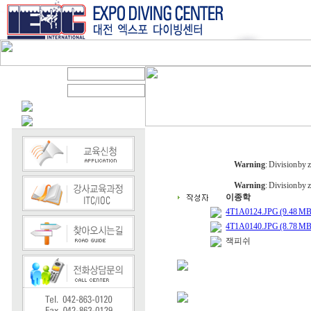
Warning
: Division by 
Warning
: Division by 
이종학
4T1A0124.JPG (9.48 MB
4T1A0140.JPG (8.78 MB
잭피쉬